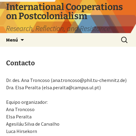
Saltar
International Cooperations
al
on Postcolonialism
contenido
Research, Reflection, and Resistance
Buscar:
Menú
Contacto
Dr. des. Ana Troncoso (ana.troncoso@phil.tu-chemnitz.de)
Dra. Elsa Peralta (elsa.peralta@campus.ul.pt)
Equipo organizador:
Ana Troncoso
Elsa Peralta
Agesiláu Silva de Carvalho
Luca Hirsekorn