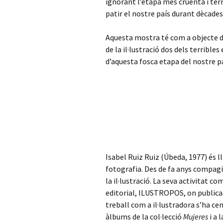
ignorant l’etapa més cruenta i terr
patir el nostre país durant dècades
Aquesta mostra té com a objecte d
de la il·lustració dos dels terribles
d’aquesta fosca etapa del nostre pa
Isabel Ruiz Ruiz (Úbeda, 1977) és l
fotografia. Des de fa anys compagi
la il·lustració. La seva activitat co
editorial, ILUSTROPOS, on publica e
treball com a il·lustradora s’ha cen
àlbums de la col·lecció
Mujeres
i a 