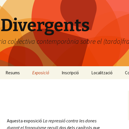
Divergents
ria col·lectiva contemporània sobre el (tardo)f
Resums
Exposició
Inscripció
Localització
Co
Aquesta exposició
La repressió contra les dones
durant el franquisme
recull dos dels capítols que