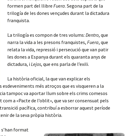
formen part del llibre
Fuera
. Segona part de la
trilogía de les dones vençudes durant la dictadura
franquista.
La trilogía es compon de tres volums:
Dentro
, que
narra la vida a les presons franquistes,
Fuera
, que
relata la vida, repressió i persecució que van patir
les dones a Espanya durant els quaranta anys de
dictadura, i
Lejos
, que ens parla de l’exili.
La història oficial, la que van explicar els
ls esdeveniments més atroços que es visqueren a la
àcia tampoc va aportar llum sobre els crims comesos
t com a «Pacte de l’oblit», que va ser consensuat pels
transició pacífica, contribuí a esborrar aquest període
enir de la seva pròpia història.
i s’han format