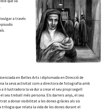
ible que va
.
ivulgar a través
 episodis
ís.
licenciada en Belles Arts i diplomada en Direcció de
na la seva activitat com a directora de fotografia amb
m a il·lustradora la va dur a crear el seu propi segell
l seu treball més persona. Els darrers anys, el seu
trat a donar visibilitat a les dones gràcies als sis
la trilogia que relata la vida de les dones durant el