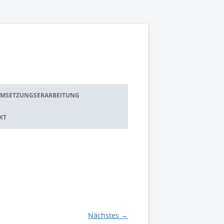
MSETZUNGSERARBEITUNG
• TP 1: ORGANISATORISCHE
KT
PRODUKTEINFÜHRUNG
• TP 2: TECHNISCHE
PRODUKTEINFÜHRUNG
• TP 3: FORSCHUNGS-/
ANWENDUNGSPROJEKT
Nächstes →