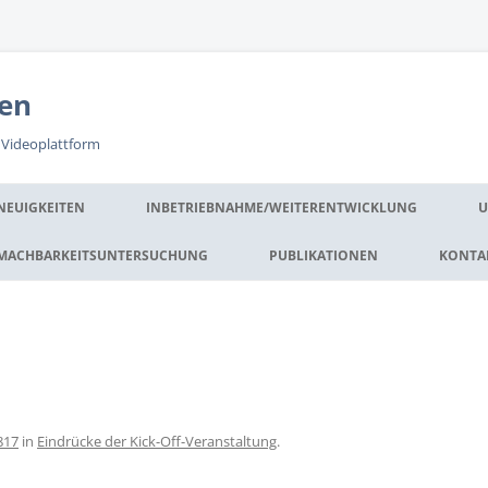
en
 Videoplattform
NEUIGKEITEN
INBETRIEBNAHME/WEITERENTWICKLUNG
U
MACHBARKEITSUNTERSUCHUNG
PUBLIKATIONEN
KONTA
• PROJEKTPARTNER 2015/16
• TEILPROJEKTE
· TP 0: VERBUNDKOORDINATION
2015/16
· TP 1: BEDARFSERHEBUNG
817
in
Eindrücke der Kick-Off-Veranstaltung
.
· TP 2:
SYSTEMLEISTUNGSVERGLEICH