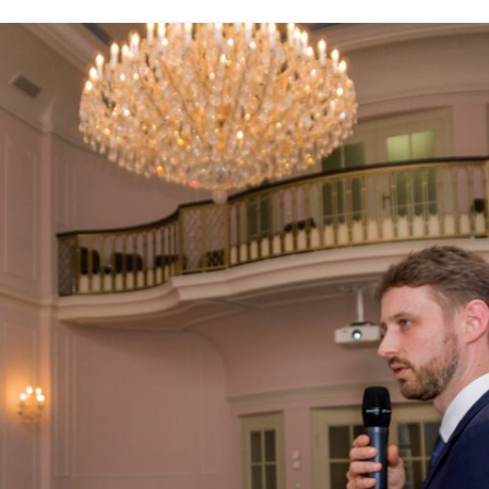
· TP 3:
WIRTSCHAFTLICHKEITSUNTERSUCHUNG
· TP 4: POTENTIALANALYSE
· TP 5: FLIPPED CONSULTING
· TP 6: IMAGE SOOC
· TP 7: VI ASSESS
· TP 8: INTERNATIONALISIERUNG
· TP 9: MULTI-ANGLE-
CLASSROOM-VIDEOS