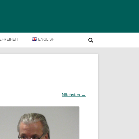
Suche
EFREIHEIT
ENGLISH
nach:
Nächstes →