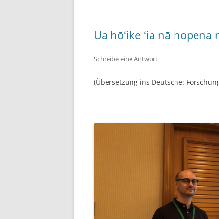
Ua hōʻike ʻia nā hopena n
Schreibe eine Antwort
(Übersetzung ins Deutsche: Forschung