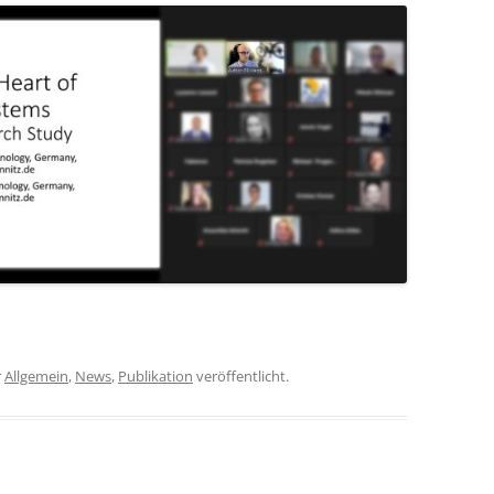
r
Allgemein
,
News
,
Publikation
veröffentlicht.