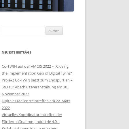
Suchen
nach:
NEUESTE BEITRÄGE
Co-TWIN auf der AMCIS 2022 – „Closing
the Implementation Gap of Digital Twins“
Projekt Co-TWIN setzt zum Endspurt an –
StD zur Abschlussveranstaltung am 30.
November 2022
Digitales Meilensteintreffen am 22. März
2022
Virtuelles Koordinatorentreffen der
Fördermaßnahme „Industrie 4.0 –
Kollaborationen in dynamischen