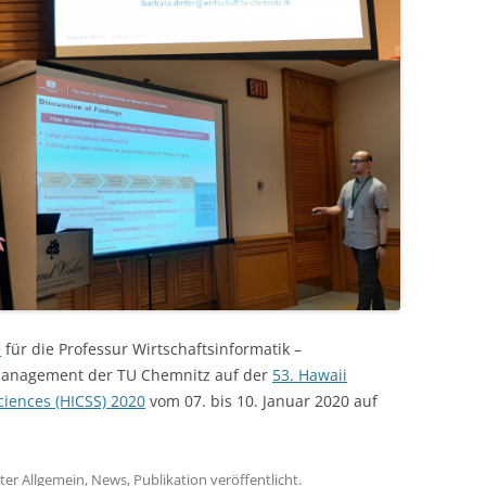
e
für die Professur Wirtschaftsinformatik –
management der TU Chemnitz auf der
53. Hawaii
ciences (HICSS) 2020
vom 07. bis 10. Januar 2020 auf
ter
Allgemein
,
News
,
Publikation
veröffentlicht.