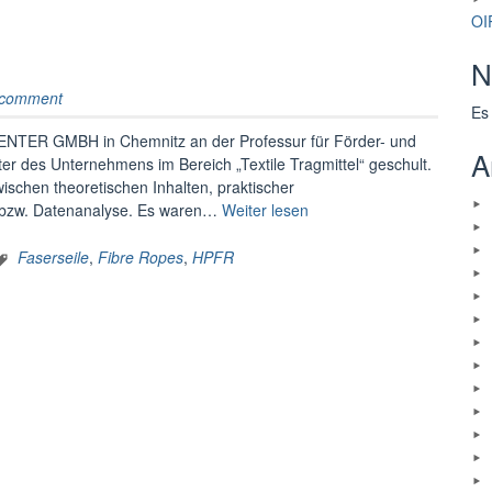
and
OI
Dortmund“
N
 comment
Es
CENTER GMBH in Chemnitz an der Professur für Förder- und
A
ter des Unternehmens im Bereich „Textile Tragmittel“ geschult.
chen theoretischen Inhalten, praktischer
„Schulung
 bzw. Datenanalyse. Es waren…
Weiter lesen
„Textile
Tragmittel““
Faserseile
,
Fibre Ropes
,
HPFR