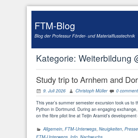
Skip
to
content
FTM-Blog
Blog der Professur Förder- und Materialflusstechnik
Kategorie:
Weiterbildung
Study trip to Arnhem and Do
9. Juli 2026
Christoph Müller
0 comment
This year’s summer semester excursion took us to the
Python in Dortmund. During an engaging exchange, s
on the fibre pilot line at Teijin Aramid’s developme
Allgemein
,
FTM-Unterwegs
,
Neuigkeiten
,
Presse
FTM-Unterwegs
,
Info
,
Nachwuchs