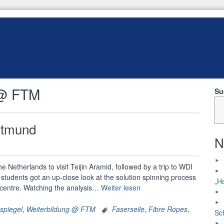
 @ FTM
Su
rtmund
N
 Netherlands to visit Teijin Aramid, followed by a trip to WDI
tudents got an up-close look at the solution spinning process
„H
„Study
nt centre. Watching the analysis…
Weiter lesen
trip
to
spiegel
,
Weiterbildung @ FTM
Faserseile
,
Fibre Ropes
,
Sc
Arnhem