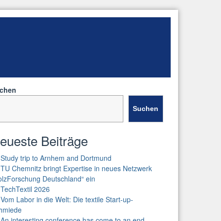
chen
Suchen
eueste Beiträge
Study trip to Arnhem and Dortmund
TU Chemnitz bringt Expertise in neues Netzwerk
olzForschung Deutschland“ ein
TechTextil 2026
Vom Labor in die Welt: Die textile Start-up-
hmiede
An interesting conference has come to an end –