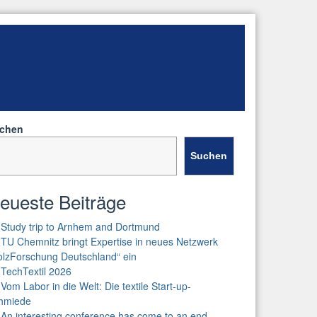
chen
Suchen
eueste Beiträge
Study trip to Arnhem and Dortmund
TU Chemnitz bringt Expertise in neues Netzwerk
olzForschung Deutschland“ ein
TechTextil 2026
Vom Labor in die Welt: Die textile Start-up-
hmiede
An interesting conference has come to an end –