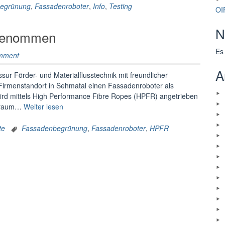
ing
egrünung
,
Fassadenroboter
,
Info
,
Testing
OI
enbegrünungen“
N
 genommen
Es
mment
A
ur Förder- und Materialflusstechnik mit freundlicher
Firmenstandort in Sehmatal einen Fassadenroboter als
wird mittels High Performance Fibre Ropes (HPFR) angetrieben
„Fassadenroboter
tsraum…
Weiter lesen
in
Betrieb
te
Fassadenbegrünung
,
Fassadenroboter
,
HPFR
genommen“