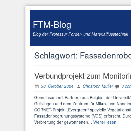
Skip
to
content
FTM-Blog
Blog der Professur Förder- und Materialflusstechnik
Schlagwort:
Fassadenrobo
Verbundprojekt zum Monitor
30. Oktober 2024
Christoph Müller
0 co
Gemeinsam mit Partnern aus Belgien, der Universi
Geislingen und dem Zentrum für Mikro- und Nanote
CORNET-Projekt „Evergreen“ spezielle Vegetations
Fassadenbegrünungssysteme (VGS) erforscht. Durch
„Verbun
Verbreitung der gewonnenen…
Weiter lesen
zum