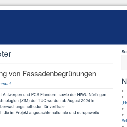
ter
Su
ing von Fassadenbegrünungen
N
mment
tät Antwerpen und PCS Flandern, sowie der HfWU Nürtingen-
chnologien (ZfM) der TUC werden ab August 2024 im
„H
überwachungsmethoden für vertikale
 die im Projekt angedachte nationale und europaweite
dprojekt
Sc