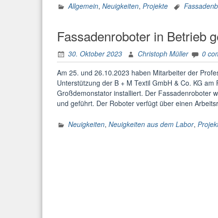
Monitor
Allgemein
,
Neuigkeiten
,
Projekte
Fassadenb
von
Fassad
Fassadenroboter in Betrieb
30. Oktober 2023
Christoph Müller
0 co
Am 25. und 26.10.2023 haben Mitarbeiter der Profess
Unterstützung der B + M Textil GmbH & Co. KG am 
Großdemonstator installiert. Der Fassadenroboter 
und geführt. Der Roboter verfügt über einen Arbei
Neuigkeiten
,
Neuigkeiten aus dem Labor
,
Projek