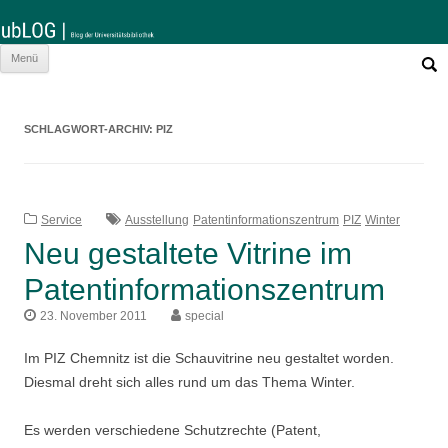
Such
Zum
Menü
nach:
Inhalt
springen
SCHLAGWORT-ARCHIV:
PIZ
Service
Ausstellung
Patentinformationszentrum
PIZ
Winter
Neu gestaltete Vitrine im
Patentinformationszentrum
23. November 2011
special
Im PIZ Chemnitz ist die Schauvitrine neu gestaltet worden.
Diesmal dreht sich alles rund um das Thema Winter.
Es werden verschiedene Schutzrechte (Patent,