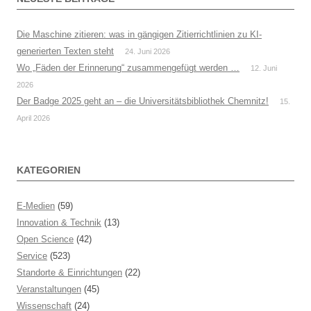
Die Maschine zitieren: was in gängigen Zitierrichtlinien zu KI-
generierten Texten steht
24. Juni 2026
Wo „Fäden der Erinnerung“ zusammengefügt werden …
12. Juni
2026
Der Badge 2025 geht an – die Universitätsbibliothek Chemnitz!
15.
April 2026
KATEGORIEN
E-Medien
(59)
Innovation & Technik
(13)
Open Science
(42)
Service
(523)
Standorte & Einrichtungen
(22)
Veranstaltungen
(45)
Wissenschaft
(24)