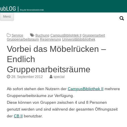
Such
Zum
Menü
nach:
Inhalt
springen
Service
Buchung
CampusBibliohtek II
Gruppenarbeit
Gruppenarbeitsraum
Reservierung
Universitätsbibliothek
Vorbei das Möbelrücken –
Endlich
Gruppenarbeitsräume
28. September 2012
special
Ab sofort stehen den Nutzern der
CampusBibliothek II
mehrere
Gruppenarbeitsräume zur Verfügung.
Diese können von Gruppen zwischen 4 und 8 Personen
genutzt werden und sind während der gesamten Öffnungszeit
der
CB II
benutzbar.