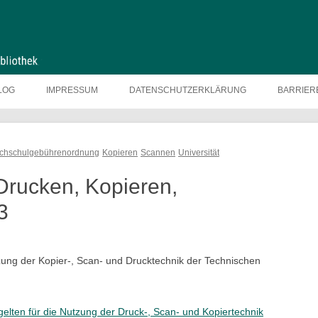
LOG
IMPRESSUM
DATENSCHUTZERKLÄRUNG
BARRIER
chschulgebührenordnung
Kopieren
Scannen
Universität
Drucken, Kopieren,
3
zung der Kopier-, Scan- und Drucktechnik der Technischen
elten für die Nutzung der Druck-, Scan- und Kopiertechnik