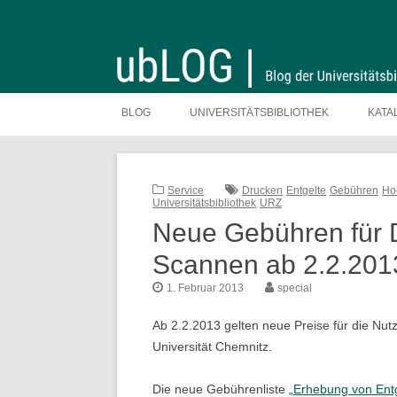
Zum
Inhalt
BLOG
UNIVERSITÄTSBIBLIOTHEK
KATA
springen
Service
Drucken
Entgelte
Gebühren
Ho
Universitätsbibliothek
URZ
Neue Gebühren für 
Scannen ab 2.2.201
1. Februar 2013
special
Ab 2.2.2013 gelten neue Preise für die Nut
Universität Chemnitz.
Die neue Gebührenliste
„Erhebung von Entg