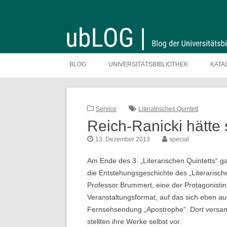
Zum
Inhalt
BLOG
UNIVERSITÄTSBIBLIOTHEK
KATA
springen
Service
Literatrisches Quintett
Reich-Ranicki hätte 
13. Dezember 2013
special
Am Ende des 3. „Literarischen Quintetts“ 
die Entstehungsgeschichte des „Literarisch
Professor Brummert, eine der Protagonisti
Veranstaltungsformat, auf das sich eben au
Fernsehsendung „Apostrophe“. Dort versam
stellten ihre Werke selbst vor.