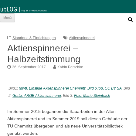
Such
Zum
Menü
nach:
Inhalt
springen
Standorte & Einrichtungen
Aktienspinnerei
Aktienspinnerei –
Halbzeitstimmung
26. September 2017
Katrin Pötschke
Bild1:
(dwt). Einstige Aktienspinnerei Chemnitz. Bild 6.jpg, CC BY SA
, Bild
2:
Grafik: ARGE Aktienspinnerei
, Bild 3:
Foto: Mario Steinbach
Im Sommer 2015 begannen die Bauarbeiten in der Alten
Aktienspinnerei und im Sommer 2019 soll dieses Gebäude der
TU Chemnitz übergeben und als neue Universitätsbibliothek
genutzt werden.