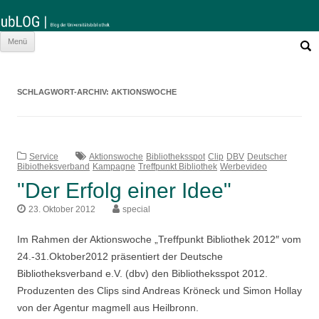
Such
Zum
Menü
nach:
Inhalt
springen
SCHLAGWORT-ARCHIV:
AKTIONSWOCHE
Service
Aktionswoche
Bibliotheksspot
Clip
DBV
Deutscher
Bibiotheksverband
Kampagne
Treffpunkt Bibliothek
Werbevideo
"Der Erfolg einer Idee"
23. Oktober 2012
special
Im Rahmen der Aktionswoche „Treffpunkt Bibliothek 2012″ vom
24.-31.Oktober2012 präsentiert der Deutsche
Bibliotheksverband e.V. (dbv) den Bibliotheksspot 2012.
Produzenten des Clips sind Andreas Kröneck und Simon Hollay
von der Agentur magmell aus Heilbronn.