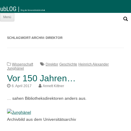
Such
Zum
Menü
nach:
Inhalt
springen
SCHLAGWORT-ARCHIV:
DIREKTOR
Wissenschaft
Direktor
Geschichte
Heinrich Alexander
Junghänel
Vor 150 Jahren…
6. April 2017
Annett Kittner
… sahen Bibliotheksdirektoren anders aus.
Archivbild aus dem Universitätsarchiv