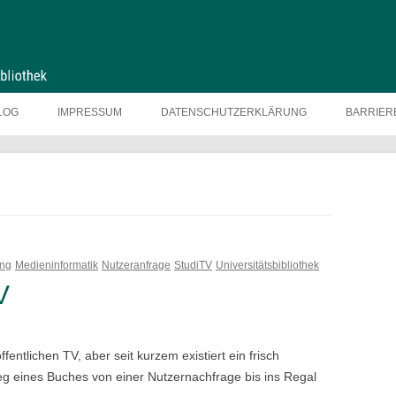
LOG
IMPRESSUM
DATENSCHUTZERKLÄRUNG
BARRIER
ang
Medieninformatik
Nutzeranfrage
StudiTV
Universitätsbibliothek
V
fentlichen TV, aber seit kurzem existiert ein frisch
eg eines Buches von einer Nutzernachfrage bis ins Regal