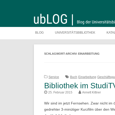
Zum
Inhalt
BLOG
UNIVERSITÄTSBIBLIOTHEK
KATA
springen
SCHLAGWORT-ARCHIV:
EINARBEITUNG
Service
Buch
Einarbeitung
Geschäftsg
Bibliothek im StudiT
25. Februar 2015
Annett Kittner
Wir sind im jetzt Fernsehen. Zwar nicht im öf
gedrehter 3-minütiger Kurzfilm über den W