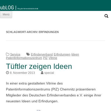
Such
Zum
Menü
nach:
Inhalt
springen
SCHLAGWORT-ARCHIV:
ERFINDUNGEN
Service
Erfinderverband
Erfindungen
Ideen
Patentinformationszentrum
PIZ
Vitrine
Tüftler zeigen Ideen
8. November 2013
special
In einer extra gestalteten Vitrine des
Patentinformationszentrums (PIZ) Chemnitz präsentieren
Mitglieder des Deutschen Erfinderverbandes e.V. einige ihrer
neuesten Ideen und Erfindungen.