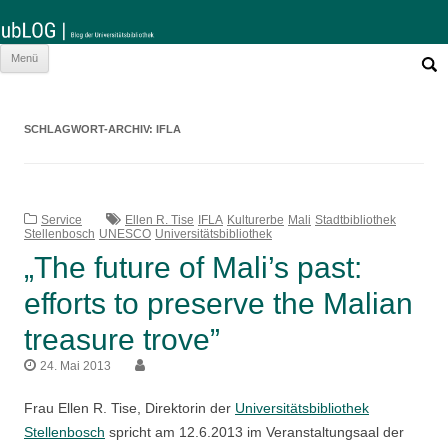
Such
Zum
Menü
nach:
Inhalt
springen
SCHLAGWORT-ARCHIV:
IFLA
Service
Ellen R. Tise
IFLA
Kulturerbe
Mali
Stadtbibliothek
Stellenbosch
UNESCO
Universitätsbibliothek
„The future of Mali’s past:
efforts to preserve the Malian
treasure trove”
24. Mai 2013
Frau Ellen R. Tise, Direktorin der
Universitätsbibliothek
Stellenbosch
spricht am 12.6.2013 im Veranstaltungsaal der