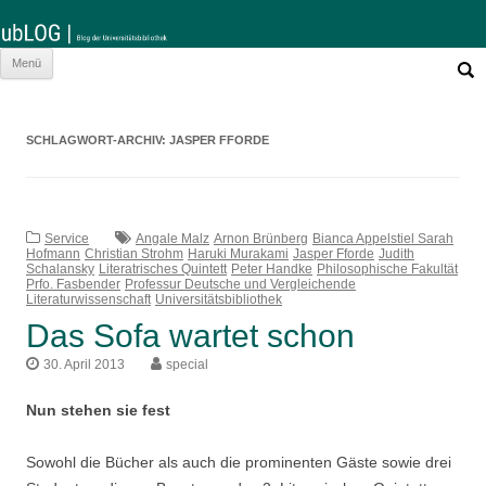
Such
Zum
Menü
nach:
Inhalt
springen
SCHLAGWORT-ARCHIV:
JASPER FFORDE
Service
Angale Malz
Arnon Brünberg
Bianca Appelstiel Sarah
Hofmann
Christian Strohm
Haruki Murakami
Jasper Fforde
Judith
Schalansky
Literatrisches Quintett
Peter Handke
Philosophische Fakultät
Prfo. Fasbender
Professur Deutsche und Vergleichende
Literaturwissenschaft
Universitätsbibliothek
Das Sofa wartet schon
30. April 2013
special
Nun stehen sie fest
Sowohl die Bücher als auch die prominenten Gäste sowie drei