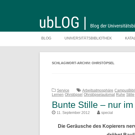
Zum
Inhalt
BLOG
UNIVERSITÄTSBIBLIOTHEK
KATA
springen
SCHLAGWORT-ARCHIV:
OHRSTÖPSEL
Service
Arbeitsatmosphäre
CampusBibli
Lernen
Ohrstöpsel
Ohrstöpselautomat
Ruhe
Stille
Bunte Stille – nur i
11. September 2012
special
Die Geräusche des Kopierers nerv
dröhnt Baulä