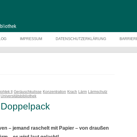
LOG
IMPRESSUM
DATENSCHUTZERKLÄRUNG
BARRIER
ohtek II
Geräuschkulisse
Konzentration
Krach
Lärm
Lärmschutz
Universitätsbibliothek
m Doppelpack
en – jemand raschelt mit Papier – von draußen
rm – es wird laut gelacht!