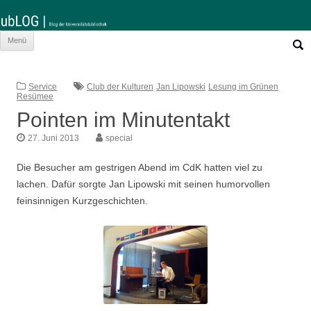
Such
Zum
Menü
nach:
Inhalt
springen
Service
Club der Kulturen
Jan Lipowski
Lesung im Grünen
Resümee
Pointen im Minutentakt
27. Juni 2013
special
Die Besucher am gestrigen Abend im CdK hatten viel zu
lachen. Dafür sorgte Jan Lipowski mit seinen humorvollen
feinsinnigen Kurzgeschichten.