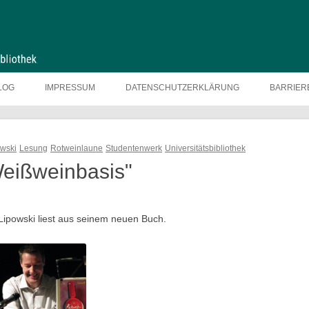
LOG
IMPRESSUM
DATENSCHUTZERKLÄRUNG
BARRIER
owski
Lesung
Rotweinlaune
Studentenwerk
Universitätsbibliothek
Weißweinbasis"
 Lipowski liest aus seinem neuen Buch.