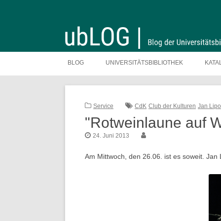
Zum
Inhalt
BLOG
UNIVERSITÄTSBIBLIOTHEK
KATA
springen
Service
CdK
Club der Kulturen
Jan Lip
"Rotweinlaune auf 
24. Juni 2013
Am Mittwoch, den 26.06. ist es soweit. Jan