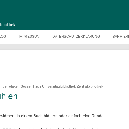
LOG
IMPRESSUM
DATENSCHUTZERKLÄRUNG
BARRIER
unge
relaxen
Sessel
Tisch
Universitätsbibliothek
Zentralbibliothek
ühlen
 widmen, in einem Buch blättern oder einfach eine Runde