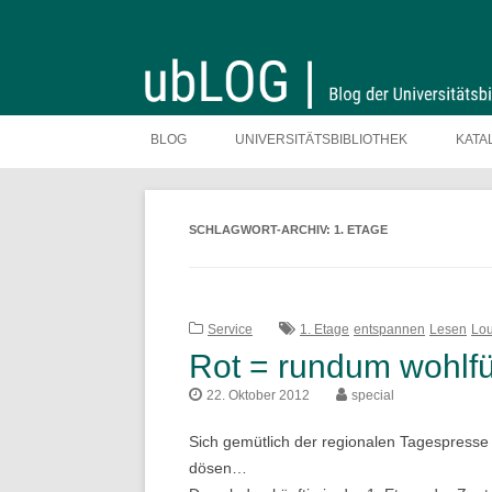
Zum
Inhalt
BLOG
UNIVERSITÄTSBIBLIOTHEK
KATA
springen
SCHLAGWORT-ARCHIV:
1. ETAGE
Service
1. Etage
entspannen
Lesen
Lo
Rot = rundum wohlf
22. Oktober 2012
special
Sich gemütlich der regionalen Tagespresse
dösen…