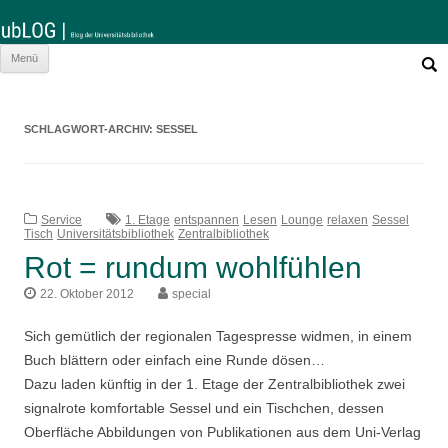
Such
Zum
Menü
nach:
Inhalt
springen
SCHLAGWORT-ARCHIV:
SESSEL
Service
1. Etage
entspannen
Lesen
Lounge
relaxen
Sessel
Tisch
Universitätsbibliothek
Zentralbibliothek
Rot = rundum wohlfühlen
22. Oktober 2012
special
Sich gemütlich der regionalen Tagespresse widmen, in einem
Buch blättern oder einfach eine Runde dösen…
Dazu laden künftig in der 1. Etage der Zentralbibliothek zwei
signalrote komfortable Sessel und ein Tischchen, dessen
Oberfläche Abbildungen von Publikationen aus dem Uni-Verlag