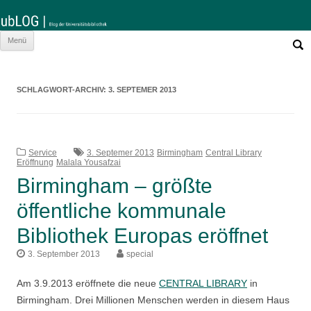
Such
Zum
Menü
nach:
Inhalt
springen
SCHLAGWORT-ARCHIV:
3. SEPTEMER 2013
Service
3. Septemer 2013
Birmingham
Central Library
Eröffnung
Malala Yousafzai
Birmingham – größte
öffentliche kommunale
Bibliothek Europas eröffnet
3. September 2013
special
Am 3.9.2013 eröffnete die neue
CENTRAL LIBRARY
in
Birmingham. Drei Millionen Menschen werden in diesem Haus