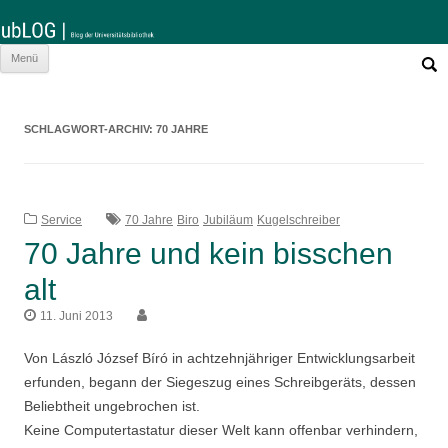
Such
Zum
Menü
nach:
Inhalt
springen
SCHLAGWORT-ARCHIV:
70 JAHRE
Service
70 Jahre
Biro
Jubiläum
Kugelschreiber
70 Jahre und kein bisschen
alt
11. Juni 2013
Von László József Bíró in achtzehnjähriger Entwicklungsarbeit
erfunden, begann der Siegeszug eines Schreibgeräts, dessen
Beliebtheit ungebrochen ist.
Keine Computertastatur dieser Welt kann offenbar verhindern,