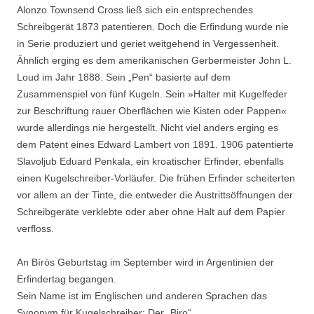
Alonzo Townsend Cross ließ sich ein entsprechendes
Schreibgerät 1873 patentieren. Doch die Erfindung wurde nie
in Serie produziert und geriet weitgehend in Vergessenheit.
Ähnlich erging es dem amerikanischen Gerbermeister John L.
Loud im Jahr 1888. Sein „Pen“ basierte auf dem
Zusammenspiel von fünf Kugeln. Sein »Halter mit Kugelfeder
zur Beschriftung rauer Oberflächen wie Kisten oder Pappen«
wurde allerdings nie hergestellt. Nicht viel anders erging es
dem Patent eines Edward Lambert von 1891. 1906 patentierte
Slavoljub Eduard Penkala, ein kroatischer Erfinder, ebenfalls
einen Kugelschreiber-Vorläufer. Die frühen Erfinder scheiterten
vor allem an der Tinte, die entweder die Austrittsöffnungen der
Schreibgeräte verklebte oder aber ohne Halt auf dem Papier
verfloss.
An Bírós Geburtstag im September wird in Argentinien der
Erfindertag begangen.
Sein Name ist im Englischen und anderen Sprachen das
Synonym für Kugelschreiber: Der „Biro“.