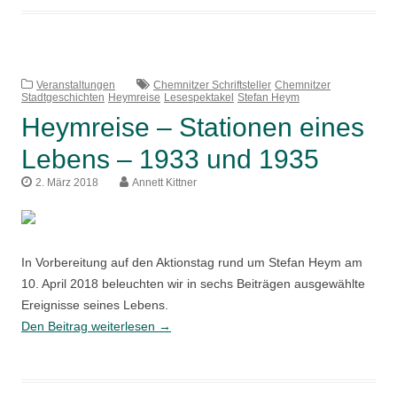
eines
Lebens
–
1936,
Veranstaltungen
Chemnitzer Schriftsteller
Chemnitzer
Stadtgeschichten
Heymreise
Lesespektakel
Stefan Heym
1943
Heymreise – Stationen eines
und
1944
Lebens – 1933 und 1935
2. März 2018
Annett Kittner
In Vorbereitung auf den Aktionstag rund um Stefan Heym am
10. April 2018 beleuchten wir in sechs Beiträgen ausgewählte
Ereignisse seines Lebens.
Heymreise
Den Beitrag weiterlesen
→
–
Stationen
eines