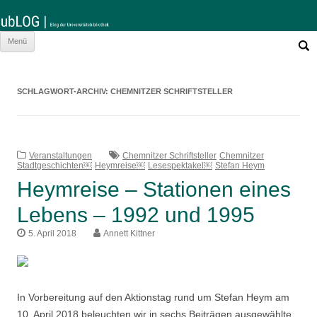
Such
Zum
Menü
nach:
Inhalt
springen
SCHLAGWORT-ARCHIV:
CHEMNITZER SCHRIFTSTELLER
Veranstaltungen
Chemnitzer Schriftsteller
Chemnitzer
Stadtgeschichten￼
Heymreise￼
Lesespektakel￼
Stefan Heym
Heymreise – Stationen eines
Lebens – 1992 und 1995
5. April 2018
Annett Kittner
In Vorbereitung auf den Aktionstag rund um Stefan Heym am
10. April 2018 beleuchten wir in sechs Beiträgen ausgewählte