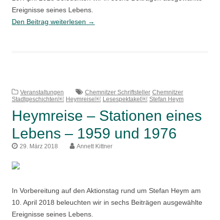
Ereignisse seines Lebens.
Heymreise
Den Beitrag weiterlesen
→
–
Stationen
eines
Lebens
–
1992
Veranstaltungen
Chemnitzer Schriftsteller
Chemnitzer
Stadtgeschichten￼
Heymreise￼
Lesespektakel￼
Stefan Heym
und
Heymreise – Stationen eines
1995
Lebens – 1959 und 1976
29. März 2018
Annett Kittner
In Vorbereitung auf den Aktionstag rund um Stefan Heym am
10. April 2018 beleuchten wir in sechs Beiträgen ausgewählte
Ereignisse seines Lebens.