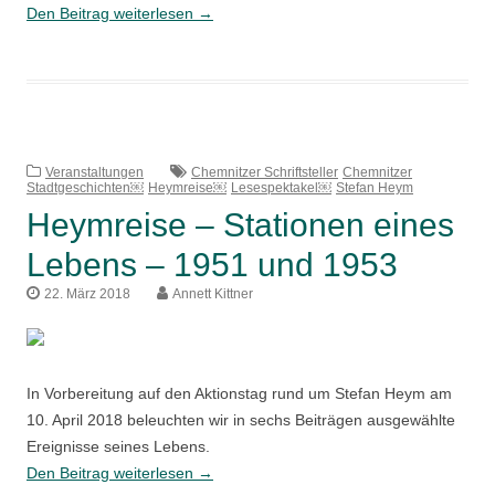
Heymreise
Den Beitrag weiterlesen
→
–
Stationen
eines
Lebens
–
1959
Veranstaltungen
Chemnitzer Schriftsteller
Chemnitzer
Stadtgeschichten￼
Heymreise￼
Lesespektakel￼
Stefan Heym
und
Heymreise – Stationen eines
1976
Lebens – 1951 und 1953
22. März 2018
Annett Kittner
In Vorbereitung auf den Aktionstag rund um Stefan Heym am
10. April 2018 beleuchten wir in sechs Beiträgen ausgewählte
Ereignisse seines Lebens.
Heymreise
Den Beitrag weiterlesen
→