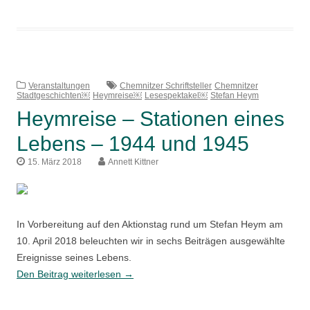
–
Stationen
eines
Lebens
–
1951
Veranstaltungen
Chemnitzer Schriftsteller
Chemnitzer
Stadtgeschichten￼
Heymreise￼
Lesespektakel￼
Stefan Heym
und
Heymreise – Stationen eines
1953
Lebens – 1944 und 1945
15. März 2018
Annett Kittner
In Vorbereitung auf den Aktionstag rund um Stefan Heym am
10. April 2018 beleuchten wir in sechs Beiträgen ausgewählte
Ereignisse seines Lebens.
Heymreise
Den Beitrag weiterlesen
→
–
Stationen