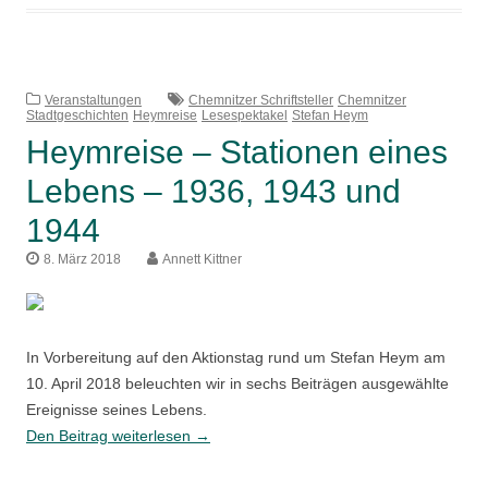
eines
Lebens
–
1944
Veranstaltungen
Chemnitzer Schriftsteller
Chemnitzer
Stadtgeschichten
Heymreise
Lesespektakel
Stefan Heym
und
Heymreise – Stationen eines
1945
Lebens – 1936, 1943 und
1944
8. März 2018
Annett Kittner
In Vorbereitung auf den Aktionstag rund um Stefan Heym am
10. April 2018 beleuchten wir in sechs Beiträgen ausgewählte
Ereignisse seines Lebens.
Heymreise
Den Beitrag weiterlesen
→
–
Stationen