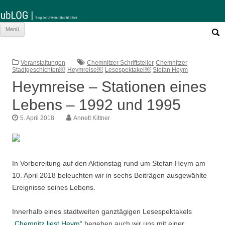
Such
Zum
Menü
nach:
Inhalt
springen
Veranstaltungen
Chemnitzer Schriftsteller
Chemnitzer
Stadtgeschichten￼
Heymreise￼
Lesespektakel￼
Stefan Heym
Heymreise – Stationen eines
Lebens – 1992 und 1995
5. April 2018
Annett Kittner
In Vorbereitung auf den Aktionstag rund um Stefan Heym am
10. April 2018 beleuchten wir in sechs Beiträgen ausgewählte
Ereignisse seines Lebens.
Innerhalb eines stadtweiten ganztägigen Lesespektakels
„Chemnitz liest Heym“
begeben auch wir uns mit einer