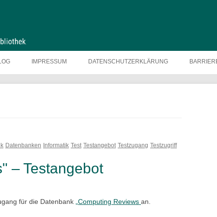
LOG
IMPRESSUM
DATENSCHUTZERKLÄRUNG
BARRIER
nk
Datenbanken
Informatik
Test
Testangebot
Testzugang
Testzugriff
" – Testangebot
zugang für die Datenbank
„Computing Reviews
an.