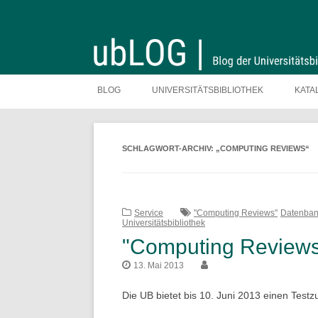
Zum
Inhalt
BLOG
UNIVERSITÄTSBIBLIOTHEK
KATA
springen
SCHLAGWORT-ARCHIV:
„COMPUTING REVIEWS“
Service
"Computing Reviews"
Datenba
Universitätsbibliothek
"Computing Reviews
13. Mai 2013
Die UB bietet bis 10. Juni 2013 einen Test