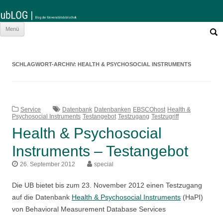
Such
Zum
Menü
nach:
Inhalt
springen
SCHLAGWORT-ARCHIV:
HEALTH & PSYCHOSOCIAL INSTRUMENTS
Service
Datenbank
Datenbanken
EBSCOhost
Health &
Psychosocial Instruments
Testangebot
Testzugang
Testzugriff
Health & Psychosocial
Instruments – Testangebot
26. September 2012
special
Die UB bietet bis zum 23. November 2012 einen Testzugang
auf die Datenbank
Health & Psychosocial Instruments
(HaPI)
von Behavioral Measurement Database Services