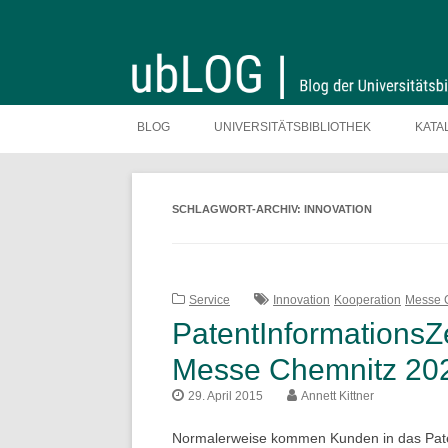
Zum
Inhalt
BLOG
UNIVERSITÄTSBIBLIOTHEK
KATA
springen
SCHLAGWORT-ARCHIV:
INNOVATION
Service
Innovation
Kooperation
Messe 
PatentInformationsZe
Messe Chemnitz 20
29. April 2015
Annett Kittner
Normalerweise kommen Kunden in das Pate