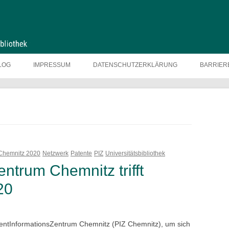
LOG
IMPRESSUM
DATENSCHUTZERKLÄRUNG
BARRIER
Chemnitz 2020
Netzwerk
Patente
PIZ
Universitätsbibliothek
ntrum Chemnitz trifft
20
ntInformationsZentrum Chemnitz (PIZ Chemnitz), um sich