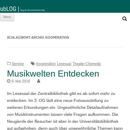
Such
Zum
Menü
nach:
Inhalt
springen
SCHLAGWORT-ARCHIV:
KOOPERATION
Service
Kooperation
Lesesaal
Theater Chemnitz
Musikwelten Entdecken
9. Mai 2016
Im Lesesaal der Zentralbibliothek gibt es ab sofort mehr zu
entdecken. Im 3. OG lädt eine neue Fotoausstellung zu
weiteren Erkundungen ein. Ungewöhnliche Detailaufnahmen
von Musikinstrumenten lassen viele Fragen aufkommen. Die
Neugierde der Besucher ist aber in der Universitätsbibliothek
gut aufgehoben, denn auch über ungewöhnliche Themen kann