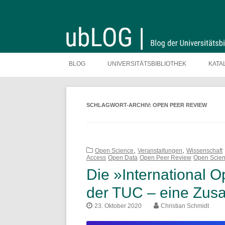
Zum
Inhalt
BLOG
UNIVERSITÄTSBIBLIOTHEK
KATA
springen
SCHLAGWORT-ARCHIV:
OPEN PEER REVIEW
,
,
Open Science
Veranstaltungen
Wissenschaft
Access
Open Data
Open Peer Review
Open Scie
Die »International
der TUC – eine Zu
23. Oktober 2020
Christian Schmidt