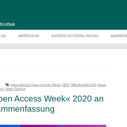
LOG
IMPRESSUM
DATENSCHUTZERKLÄRUNG
BARRIER
International Open Access Week
OER
OffenfürAlle2020
Open
nce
Open Source
 Open Access Week« 2020 an
sammenfassung