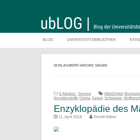
Zum
Inhalt
BLOG
UNIVERSITÄTSBIBLIOTHEK
KATA
springen
SCHLAGWORT-ARCHIV:
SAGEN
,
E-Medien
Service
#BibDigital
Biograph
Novellenstoffe
Online
Sagen
Schwänke
Stoffgesc
Enzyklopädie des M
11. April 2018
Annett Kittner