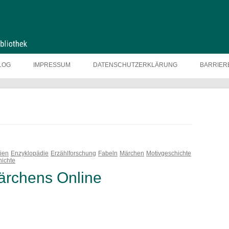
LOG
IMPRESSUM
DATENSCHUTZERKLÄRUNG
BARRIER
ien
Enzyklopädie
Erzählforschung
Fabeln
Märchen
Motivgeschichte
hichte
ärchens Online