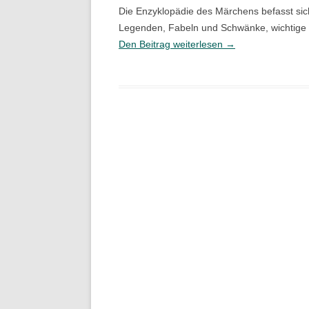
Die Enzyklopädie des Märchens befasst si
Legenden, Fabeln und Schwänke, wichtige 
Enzyklopädie
Den Beitrag weiterlesen
→
des
Märchens
Online