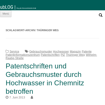
Such
Zum
Menü
nach:
Inhalt
springen
SCHLAGWORT-ARCHIV:
THÜRINGER WEG
Service
Gebrauchsmuster
Hochwasser
Magazin
Patente
Patentinformationszentrum
Patentschriften
PIZ
Thüringer Weg
Wilhelm-
Raabe-Straße
Patentschriften und
Gebrauchsmuster durch
Hochwasser in Chemnitz
betroffen
7. Juni 2013