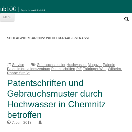
Such
Zum
Menü
nach:
Inhalt
springen
SCHLAGWORT-ARCHIV:
WILHELM-RAABE-STRASSE
Service
Gebrauchsmuster
Hochwasser
Magazin
Patente
Patentinformationszentrum
Patentschriften
PIZ
Thüringer Weg
Wilhelm-
Raabe-Straße
Patentschriften und
Gebrauchsmuster durch
Hochwasser in Chemnitz
betroffen
7. Juni 2013