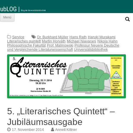
Such
Zum
Menü
nach:
Inhalt
springen
Service
Dr. Burkhard Müller
Hans Rath
Haruki Murakami
Literarisches quintett
Martin Horváth
Michael Niavarani
Nikola Hahn
Philosophische Fakultät
Prof. Malinowski
Professur Neuere Deutsche
und Vergleichende Literaturwissenschaft
Universiätsbibliothek
5. „Literarisches Quintett“ –
Jubiläumsausgabe
17. November 2014
Annett Kittner