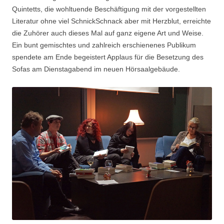
Quintetts, die wohltuende Beschäftigung mit der vorgestellten
Literatur ohne viel SchnickSchnack aber mit Herzblut, erreichte
die Zuhörer auch dieses Mal auf ganz eigene Art und Weise.
Ein bunt gemischtes und zahlreich erschienenes Publikum
spendete am Ende begeistert Applaus für die Besetzung des
Sofas am Dienstagabend im neuen Hörsaalgebäude.