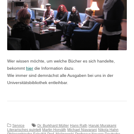
Wer wissen möchte, um welche Bücher es sich handelte,
bekommt
hier
die Information dazu.
Wie immer sind demnächst alle Ausgaben bei uns in der
Universitätsbibliothek entleihbar.
Service
Dr. Burkhard Müller
Hans Rath
Haruki Murakami
Literarisches quintett
Martin Horváth
Michael Niavarani
Nikola Hahn