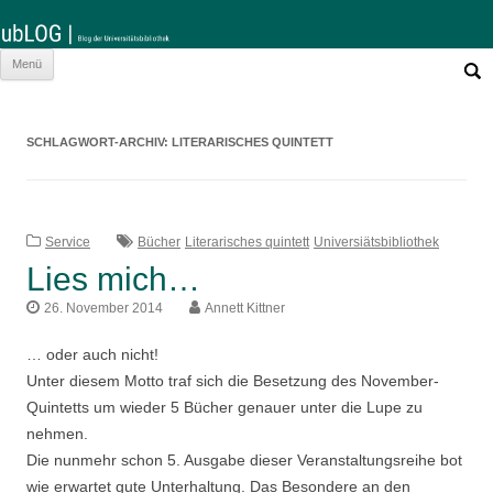
Such
Zum
Menü
nach:
Inhalt
springen
SCHLAGWORT-ARCHIV:
LITERARISCHES QUINTETT
Service
Bücher
Literarisches quintett
Universiätsbibliothek
Lies mich…
26. November 2014
Annett Kittner
… oder auch nicht!
Unter diesem Motto traf sich die Besetzung des November-
Quintetts um wieder 5 Bücher genauer unter die Lupe zu
nehmen.
Die nunmehr schon 5. Ausgabe dieser Veranstaltungsreihe bot
wie erwartet gute Unterhaltung. Das Besondere an den