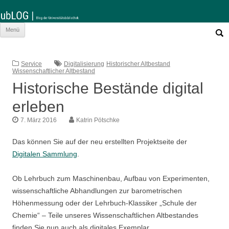
Such
Zum
Menü
nach:
Inhalt
springen
Service
Digitalisierung
Historischer Altbestand
Wissenschaftlicher Altbestand
Historische Bestände digital
erleben
7. März 2016
Katrin Pötschke
Das können Sie auf der neu erstellten Projektseite der
Digitalen Sammlung
.
Ob Lehrbuch zum Maschinenbau, Aufbau von Experimenten,
wissenschaftliche Abhandlungen zur barometrischen
Höhenmessung oder der Lehrbuch-Klassiker „Schule der
Chemie“ – Teile unseres Wissenschaftlichen Altbestandes
finden Sie nun auch als digitales Exemplar.