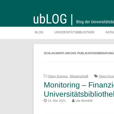
Zum
Inhalt
BLOG
UNIVERSITÄTSBIBLIOTHEK
KATA
springen
SCHLAGWORT-ARCHIV:
PUBLIKATIONSBERATUNG
,
Open Science
Wissenschaft
Open Acce
Monitoring – Finanzi
Universitätsbiblioth
14. Mai 2021
Ute Blumtritt