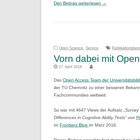
Monitoring
Den Beitrag weiterlesen
→
–
Finanzierung
–
Beratung
:
,
Wie
Open Science
Service
Publikationsber
die
Vorn dabei mit Ope
Universitätsbiblioth
27. April 2016
Open
Access
Das
Open Access Team der Universitätsbibl
unterstützt
der TU Chemnitz zu einer besseren Bekann
Fachcommunities weltweit.
So war mit 4647 Views der Aufsatz
„Survey 
Differences in Cognitive Ability Tests“
von
P
im
Frontiers Blog
im März 2016.
Dieser Beitrag erreichte fast doppelt so vie