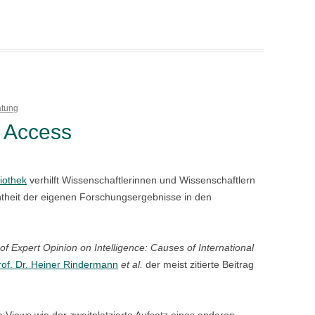
atung
n Access
ek
iothek
verhilft Wissenschaftlerinnen und Wissenschaftlern
theit der eigenen Forschungsergebnisse in den
of Expert Opinion on Intelligence: Causes of International
rof. Dr. Heiner Rindermann
et al.
der meist zitierte Beitrag
le Views wie der zweitplatzierte Aufsatz eines anderen