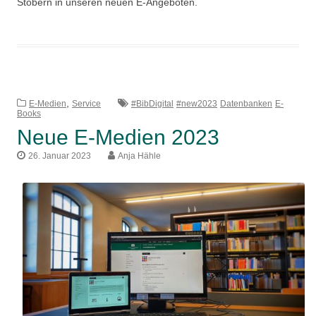
Stöbern in unseren neuen E-Angeboten.
,
E-Medien
Service
#BibDigital
#new2023
Datenbanken
E-
Books
Neue E-Medien 2023
26. Januar 2023
Anja Hähle