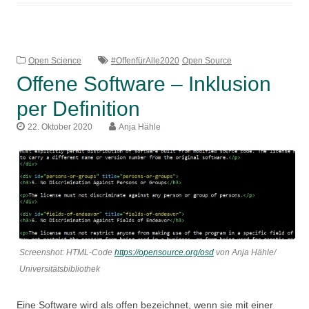
2021
Open Science
#OffenfürAlle2020
Open Source
Offene Software – Inklusion
per Definition
22. Oktober 2020
Anja Hähle
Screenshot: HTML-Code
https://opensource.org/osd
von Anja Hähle/
Universitätsbibliothek
Eine Software wird als offen bezeichnet, wenn sie mit einer