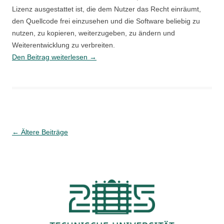
Lizenz ausgestattet ist, die dem Nutzer das Recht einräumt,
den Quellcode frei einzusehen und die Software beliebig zu
nutzen, zu kopieren, weiterzugeben, zu ändern und
Weiterentwicklung zu verbreiten.
Offene
Den Beitrag weiterlesen
→
Software
–
Inklusion
per
Definition
Beitragsnavigation
←
Ältere Beiträge