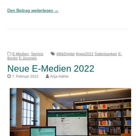
Neue
Den Beitrag weiterlesen
→
E-
Medien
2023
,
E-Medien
Service
#BibDigital
#new2022
Datenbanken
E-
Books
E-Journals
Neue E-Medien 2022
7. Februar 2022
Anja Hähle