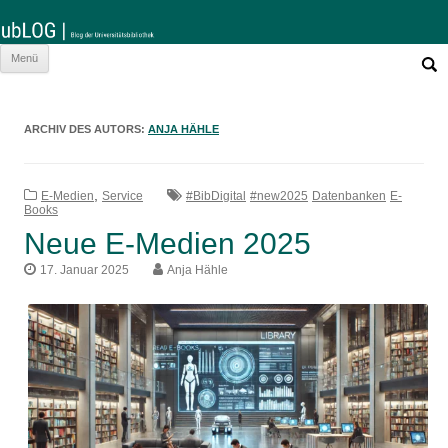
Such
Zum
Menü
nach:
Inhalt
springen
ARCHIV DES AUTORS:
ANJA HÄHLE
,
E-Medien
Service
#BibDigital
#new2025
Datenbanken
E-
Books
Neue E-Medien 2025
17. Januar 2025
Anja Hähle