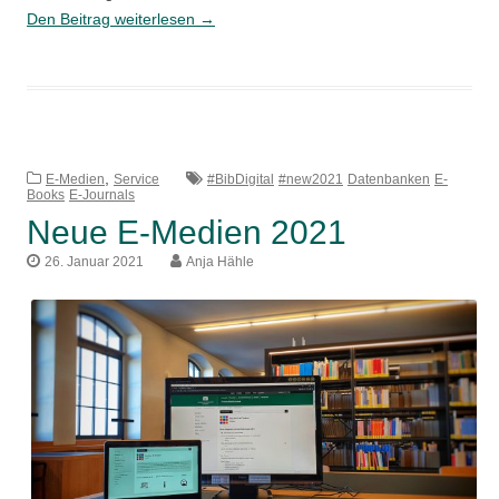
Neue
Den Beitrag weiterlesen
→
E-
Medien
2022
,
E-Medien
Service
#BibDigital
#new2021
Datenbanken
E-
Books
E-Journals
Neue E-Medien 2021
26. Januar 2021
Anja Hähle