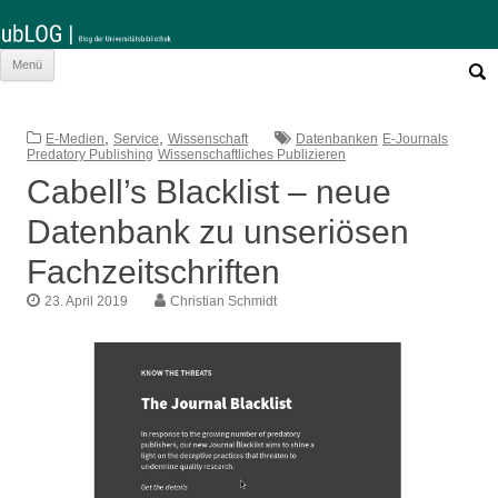
Such
Zum
Menü
nach:
Inhalt
springen
,
,
E-Medien
Service
Wissenschaft
Datenbanken
E-Journals
Predatory Publishing
Wissenschaftliches Publizieren
Cabell’s Blacklist – neue
Datenbank zu unseriösen
Fachzeitschriften
23. April 2019
Christian Schmidt