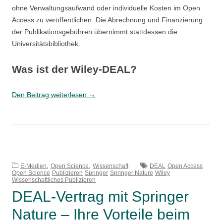
ohne Verwaltungsaufwand oder individuelle Kosten im Open
Access zu veröffentlichen. Die Abrechnung und Finanzierung
der Publikationsgebühren übernimmt stattdessen die
Universitätsbibliothek.
Was ist der Wiley-DEAL?
Save
Den Beitrag weiterlesen
→
the
Date:
2.
Juli
2020
,
–
,
E-Medien
Open Science
Wissenschaft
DEAL
Open Access
Open Science
Publizieren
Springer
Springer Nature
Wiley
Virtueller
Wissenschaftliches Publizieren
Informationstag
DEAL-Vertrag mit Springer
zum
Nature – Ihre Vorteile beim
Open-