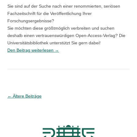
Sie sind auf der Suche nach einer renommierten, seriösen
Fachzeitschrift für die Veröffentlichung Ihrer
Forschungsergebnisse?
Sie möchten diese größtmöglich verbreiten und suchen
deshalb einen vertrauenswürdigen Open-Access-Verlag? Die
Universitätsbibliothek unterstützt Sie gern dabei!
Predatory
Den Beitrag weiterlesen
→
Publishing
bei
Zeitschriftenverlagen
–
schwarze
Schafe,
Beitragsnavigation
←
Ältere Beiträge
weiße
Schafe
und
Wölfe
im