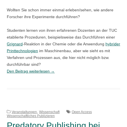
Wollten Sie schon immer einmal erleben/sehen, wie andere
Forscher ihre Experimente durchführen?
Studenten lernen von ihren erfahrenen Dozenten an der TUC
etablierte Prozeduren, beispielsweise das Durchführen einer
Grignard
-Reaktion in der Chemie oder die Anwendung
hybrider
Printtechnologien
im Maschinenbau, aber wie sieht es mit
Verfahren und Prozessen aus, die hier nicht möglich bzw.
durchführbar sind?
JoVE
Den Beitrag weiterlesen
→
–
Journal
of
Visualized
Experiments
,
Veranstaltungen
Wissenschaft
Open Access
Wissenschaftliches Publizieren
Predatory Publishing bei