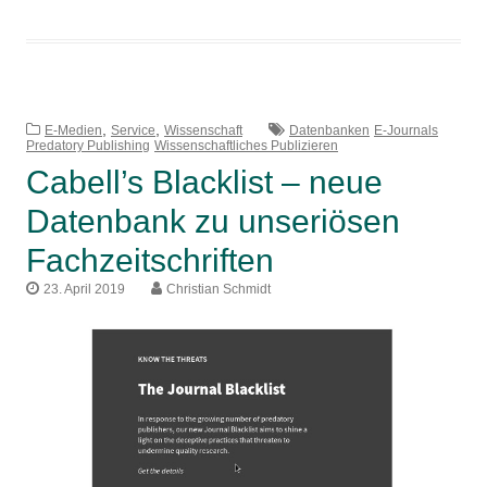
mit
Springer
Nature
–
,
,
Ihre
E-Medien
Service
Wissenschaft
Datenbanken
E-Journals
Predatory Publishing
Wissenschaftliches Publizieren
Vorteile
Cabell’s Blacklist – neue
beim
Open-
Datenbank zu unseriösen
Access-
Fachzeitschriften
Publizieren
23. April 2019
Christian Schmidt