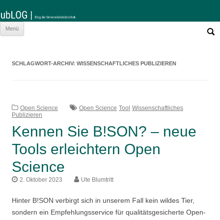
Such
Zum
Menü
nach:
Inhalt
springen
SCHLAGWORT-ARCHIV:
WISSENSCHAFTLICHES PUBLIZIEREN
Open Science
Open Science
Tool
Wissenschaftliches
Publizieren
Kennen Sie B!SON? – neue
Tools erleichtern Open
Science
2. Oktober 2023
Ute Blumtritt
Hinter B!SON verbirgt sich in unserem Fall kein wildes Tier,
sondern ein Empfehlungsservice für qualitätsgesicherte Open-