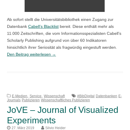
Ab sofort stellt die Universitätsbibliothek einen Zugang zur
Datenbank
Cabell’s Blacklist
bereit. Diese enthält mehr als
11.000 Zeitschriften, die vom Informationsspezialisten Cabell’s
Scholarly Publishing aufgrund von über 60 Indikatoren
hinsichtlich ihrer Seriosität als fragwürdig eingestuft werden.
Cabell’s
Den Beitrag weiterlesen
→
Blacklist
–
neue
Datenbank
zu
,
,
unseriösen
E-Medien
Service
Wissenschaft
#BibDigital
Datenbanken
E-
Journals
Publizieren
Wissenschaftliches Publizieren
Fachzeitschriften
JoVE – Journal of Visualized
Experiments
27. März 2019
Silvio Heider