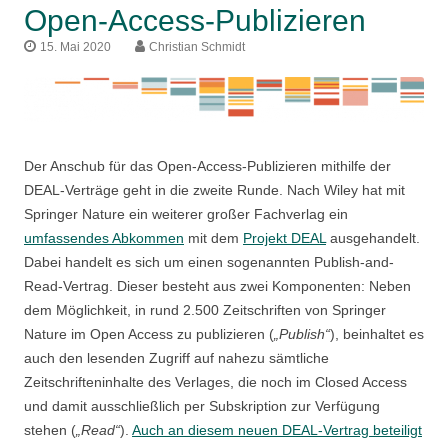
Access-
Open-Access-Publizieren
Publizieren
15. Mai 2020
Christian Schmidt
im
Rahmen
von
Wiley-
DEAL
Der Anschub für das Open-Access-Publizieren mithilfe der
DEAL-Verträge geht in die zweite Runde. Nach Wiley hat mit
Springer Nature ein weiterer großer Fachverlag ein
umfassendes Abkommen
mit dem
Projekt DEAL
ausgehandelt.
Dabei handelt es sich um einen sogenannten Publish-and-
Read-Vertrag. Dieser besteht aus zwei Komponenten: Neben
dem Möglichkeit, in rund 2.500 Zeitschriften von Springer
Nature im Open Access zu publizieren (
„Publish“
), beinhaltet es
auch den lesenden Zugriff auf nahezu sämtliche
Zeitschrifteninhalte des Verlages, die noch im Closed Access
und damit ausschließlich per Subskription zur Verfügung
stehen (
„Read“
).
Auch an diesem neuen DEAL-Vertrag beteiligt