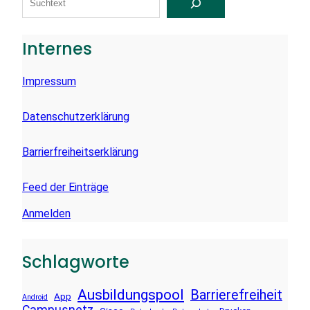
U
C
H
E
Internes
N
Impressum
Datenschutzerklärung
Barrierfreiheitserklärung
Feed der Einträge
Anmelden
Schlagworte
Ausbildungspool
Barrierefreiheit
App
Android
Campusnetz