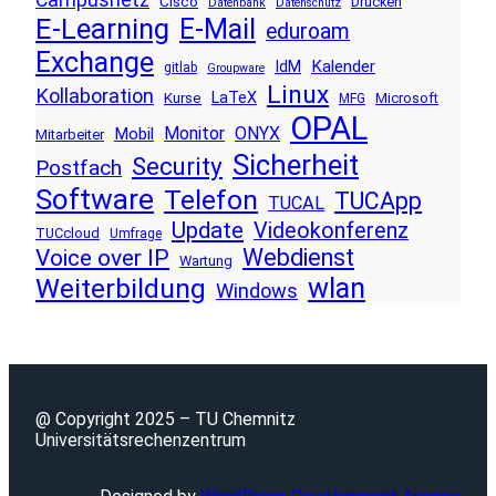
Cisco
Drucken
Datenbank
Datenschutz
E-Learning
E-Mail
eduroam
Exchange
Kalender
IdM
gitlab
Groupware
Linux
Kollaboration
LaTeX
Kurse
Microsoft
MFG
OPAL
Monitor
ONYX
Mobil
Mitarbeiter
Sicherheit
Security
Postfach
Software
Telefon
TUCApp
TUCAL
Update
Videokonferenz
TUCcloud
Umfrage
Voice over IP
Webdienst
Wartung
wlan
Weiterbildung
Windows
@ Copyright 2025 – TU Chemnitz
Universitätsrechenzentrum