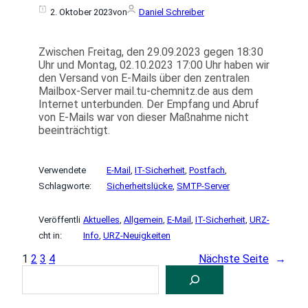
2. Oktober 2023
von
Daniel Schreiber
Zwischen Freitag, den 29.09.2023 gegen 18:30
Uhr und Montag, 02.10.2023 17:00 Uhr haben wir
den Versand von E-Mails über den zentralen
Mailbox-Server mail.tu-chemnitz.de aus dem
Internet unterbunden. Der Empfang und Abruf
von E-Mails war von dieser Maßnahme nicht
beeinträchtigt.
Verwendete
E-Mail
, 
IT-Sicherheit
, 
Postfach
, 
Schlagworte:
Sicherheitslücke
, 
SMTP-Server
Veröffentli
Aktuelles
, 
Allgemein
, 
E-Mail
, 
IT-Sicherheit
, 
URZ-
cht in:
Info
, 
URZ-Neuigkeiten
1
2
3
4
Nächste Seite
→
S
U
C
H