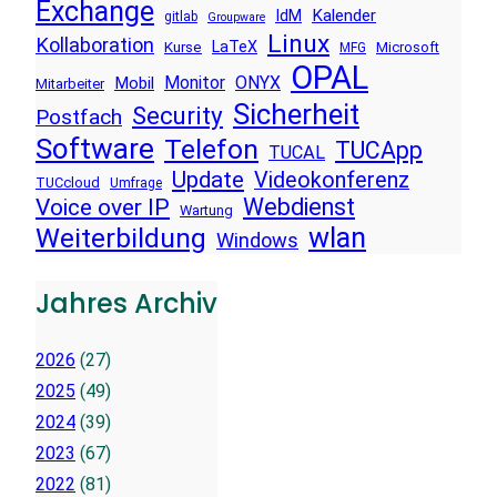
Exchange
Kalender
IdM
gitlab
Groupware
Linux
Kollaboration
LaTeX
Kurse
Microsoft
MFG
OPAL
Monitor
ONYX
Mobil
Mitarbeiter
Sicherheit
Security
Postfach
Software
Telefon
TUCApp
TUCAL
Update
Videokonferenz
TUCcloud
Umfrage
Voice over IP
Webdienst
Wartung
wlan
Weiterbildung
Windows
Jahres Archiv
2026
(27)
2025
(49)
2024
(39)
2023
(67)
2022
(81)