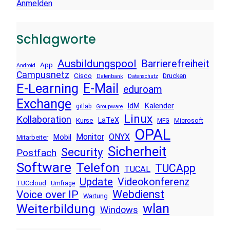
Anmelden
Schlagworte
Ausbildungspool
Barrierefreiheit
App
Android
Campusnetz
Cisco
Drucken
Datenbank
Datenschutz
E-Learning
E-Mail
eduroam
Exchange
Kalender
IdM
gitlab
Groupware
Linux
Kollaboration
LaTeX
Kurse
Microsoft
MFG
OPAL
Monitor
ONYX
Mobil
Mitarbeiter
Sicherheit
Security
Postfach
Software
Telefon
TUCApp
TUCAL
Update
Videokonferenz
TUCcloud
Umfrage
Voice over IP
Webdienst
Wartung
wlan
Weiterbildung
Windows