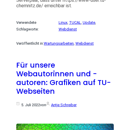
Serverpaar, dass unter https://www-user.tu-
chemnitz.de/ erreichbar ist.
Verwendete
Linux
, 
TUCAL
, 
Update
, 
Schlagworte:
Webdienst
Veröffentlicht in:
Wartungsarbeiten
, 
Webdienst
Für unsere
Webautorinnen und -
autoren: Grafiken auf TU-
Webseiten
5. Juli 2022
von
Antje Schreiber