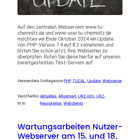
Auf den zentralen Webservern www.tu-
chemnitz.de und www-user.tu-chemnitz.de
möchten wir Ende Oktober 2024 ein Update
von PHP-Version 7.4 auf 8.2 vornehmen und
bitten Sie schon jetzt, Ihre Webseiten zu
überprüfen. Rufen Sie diese hierfür auf unseren
bereitgestellten Test-Servern auf.
Verwendete Schlagworte:
PHP
, 
TUCAL
, 
Update
, 
Webserver
Veröffentlic
Aktuelles
, 
Allgemein
, 
URZ-Info
, 
URZ-
ht in:
Neuigkeiten
, 
Webdienst
Wartungsarbeiten Nutzer-
Webserver am 15. und 18.