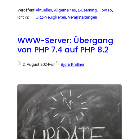
Veröffentl
Aktuelles
, 
Allgemeines
, 
E-Learning
, 
HowTo
, 
icht in:
URZ-Neuigkeiten
, 
Veranstaltungen
WWW-Server: Übergang
von PHP 7.4 auf PHP 8.2
2. August 2024
von
Björn Krellner