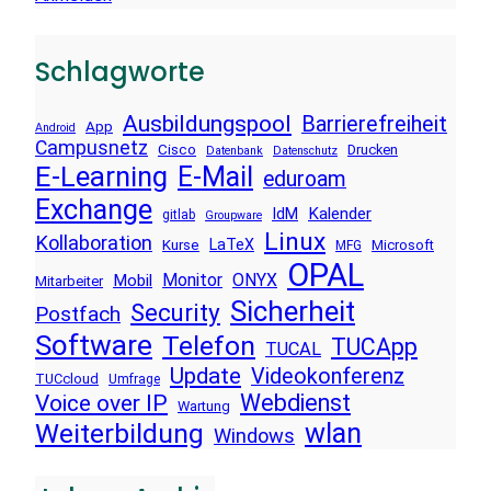
Schlagworte
Ausbildungspool
Barrierefreiheit
App
Android
Campusnetz
Cisco
Drucken
Datenbank
Datenschutz
E-Learning
E-Mail
eduroam
Exchange
Kalender
IdM
gitlab
Groupware
Linux
Kollaboration
LaTeX
Kurse
Microsoft
MFG
OPAL
Monitor
ONYX
Mobil
Mitarbeiter
Sicherheit
Security
Postfach
Software
Telefon
TUCApp
TUCAL
Update
Videokonferenz
TUCcloud
Umfrage
Voice over IP
Webdienst
Wartung
wlan
Weiterbildung
Windows