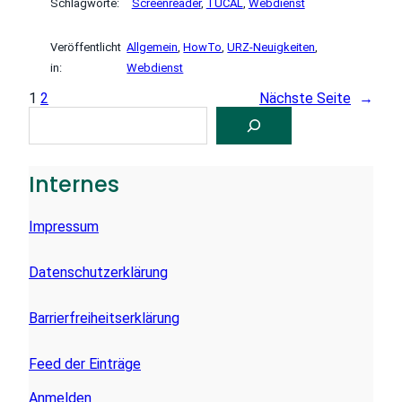
Schlagworte:
Screenreader
, 
TUCAL
, 
Webdienst
Veröffentlicht
Allgemein
, 
HowTo
, 
URZ-Neuigkeiten
, 
in:
Webdienst
1
2
Nächste Seite
→
S
U
C
H
E
Internes
N
Impressum
Datenschutzerklärung
Barrierfreiheitserklärung
Feed der Einträge
Anmelden