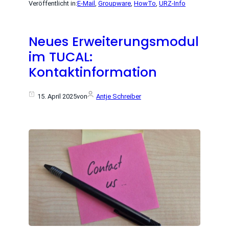
Veröffentlicht in:
E-Mail
, 
Groupware
, 
HowTo
, 
URZ-Info
Neues Erweiterungsmodul
im TUCAL:
Kontaktinformation
15. April 2025
von
Antje Schreiber