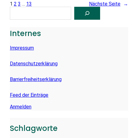
1
2
3
…
13
Nächste Seite
→
S
U
C
H
E
Internes
N
Impressum
Datenschutzerklärung
Barrierfreiheitserklärung
Feed der Einträge
Anmelden
Schlagworte