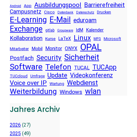
Ausbildungspool
Barrierefreiheit
App
Android
Campusnetz
Cisco
Drucken
Datenbank
Datenschutz
E-Learning
E-Mail
eduroam
Exchange
Kalender
IdM
gitlab
Groupware
Linux
Kollaboration
LaTeX
Kurse
Microsoft
MFG
OPAL
Monitor
ONYX
Mobil
Mitarbeiter
Sicherheit
Security
Postfach
Software
Telefon
TUCApp
TUCAL
Update
Videokonferenz
TUCcloud
Umfrage
Voice over IP
Webdienst
Wartung
wlan
Weiterbildung
Windows
Jahres Archiv
2026
(27)
2025
(49)