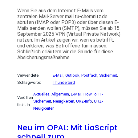
Wenn Sie aus dem Internet E-Mails vom
zentralen Mail-Server mail.tu-chemnitz.de
abrufen (IMAP oder POP3) oder über diesen E-
Mails senden wollen (SMTP), müssen Sie ab 15.
September 2025 VPN (Virtual Private Network)
nutzen. Im Artikel zeigen wir, wen es betrifft,
und erklären, was Betroffene tun müssen.
Schließlich erläutern wir die Gründe für diese
Absicherungsmaßnahme.
Verwendete
E-Mail
, 
Outlook
, 
Postfach
, 
Sicherheit
, 
Schlagworte:
Thunderbird
Aktuelles
, 
Allgemein
, 
E-Mail
, 
HowTo
, 
IT-
Veröffen
Sicherheit
, 
Neuigkeiten
, 
URZ-Info
, 
URZ-
tlicht in:
Neuigkeiten
Neu im OPAL: Mit LiaScript
schnell zum