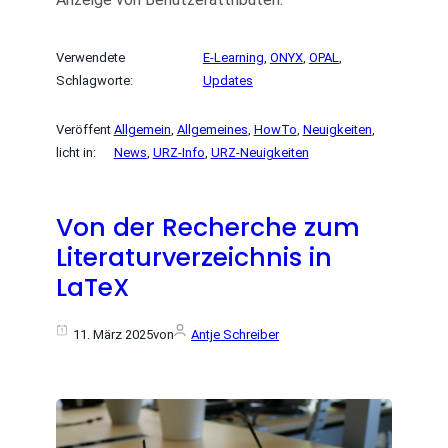
Verwendete
E-Learning
, 
ONYX
, 
OPAL
, 
Schlagworte:
Updates
Veröffent
Allgemein
, 
Allgemeines
, 
HowTo
, 
Neuigkeiten
, 
licht in:
News
, 
URZ-Info
, 
URZ-Neuigkeiten
Von der Recherche zum
Literaturverzeichnis in
LaTeX
11. März 2025
von
Antje Schreiber