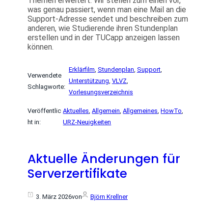
Themen erweitert: Wir stellen zum einen vor,
was genau passiert, wenn man eine Mail an die
Support-Adresse sendet und beschreiben zum
anderen, wie Studierende ihren Stundenplan
erstellen und in der TUCapp anzeigen lassen
können.
Erklärfilm
, 
Stundenplan
, 
Support
, 
Verwendete
Unterstützung
, 
VLVZ
, 
Schlagworte:
Vorlesungsverzeichnis
Veröffentlic
Aktuelles
, 
Allgemein
, 
Allgemeines
, 
HowTo
, 
ht in:
URZ-Neuigkeiten
Aktuelle Änderungen für
Serverzertifikate
3. März 2026
von
Björn Krellner