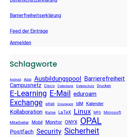
Barrierfreiheitserklärung
Feed der Einträge
Anmelden
Schlagworte
Ausbildungspool
Barrierefreiheit
App
Android
Campusnetz
Cisco
Drucken
Datenbank
Datenschutz
E-Learning
E-Mail
eduroam
Exchange
Kalender
IdM
gitlab
Groupware
Linux
Kollaboration
LaTeX
Kurse
Microsoft
MFG
OPAL
Monitor
ONYX
Mobil
Mitarbeiter
Sicherheit
Security
Postfach