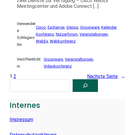
zwei Dienste zur Verfügung – Cisco WebEx
Meetingcenter und Adobe Connect […]
Verwendet
Cisco
, 
Exchange
, 
GApps
, 
Groupware
, 
Kalender
, 
e
Konferenz
, 
Nutzerforum
, 
Veranstaltungen
, 
Schlagwo
WebEx
, 
Webkonferenz
rte:
Veröffentlicht
Groupware
, 
Veranstaltungen
, 
in:
Videokonferenz
1
2
Nächste Seite
→
S
U
C
H
E
Internes
N
Impressum
Datenschutzerklärung