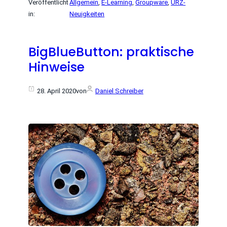
Veröffentlicht
Allgemein
, 
E-Learning
, 
Groupware
, 
URZ-
in:
Neuigkeiten
BigBlueButton: praktische
Hinweise
28. April 2020
von
Daniel Schreiber