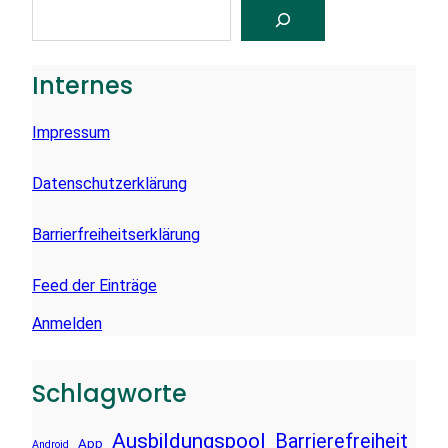
S
U
C
H
E
Internes
N
Impressum
Datenschutzerklärung
Barrierfreiheitserklärung
Feed der Einträge
Anmelden
Schlagworte
Ausbildungspool
Barrierefreiheit
App
Android