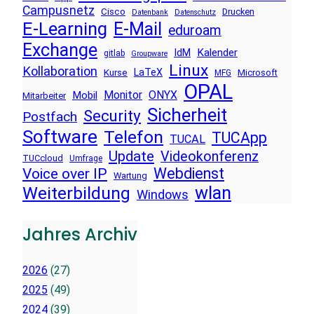
Campusnetz
Cisco
Drucken
Datenbank
Datenschutz
E-Learning
E-Mail
eduroam
Exchange
Kalender
IdM
gitlab
Groupware
Linux
Kollaboration
LaTeX
Kurse
Microsoft
MFG
OPAL
Monitor
ONYX
Mobil
Mitarbeiter
Sicherheit
Security
Postfach
Software
Telefon
TUCApp
TUCAL
Update
Videokonferenz
TUCcloud
Umfrage
Voice over IP
Webdienst
Wartung
wlan
Weiterbildung
Windows
Jahres Archiv
2026
(27)
2025
(49)
2024
(39)