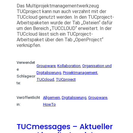
Das Multiprojektmanagementwerkzeug
TUCproject kann nun auch verzahnt mit der
TUCcloud genutzt werden. In den TUCproject-
Arbeitspaketen wurde der Tab „Dateien“ dafür
um den Bereich „TUCCLOUD“ erweitert. In der
TUCcloud lässt sich ein TUCproject-
Arbeitspaket über den Tab „OpenProject“
verknüpfen.
Verwendet
Groupware
, 
Kollaboration
, 
Organisation und
e
Digitalisierung
, 
Projektmanagement
, 
Schlagwor
TUCcloud
, 
TUCproject
te:
Veröffentlicht
Allgemein
, 
Digitalisierung
, 
Groupware
, 
in:
HowTo
TUCmessages – Aktueller