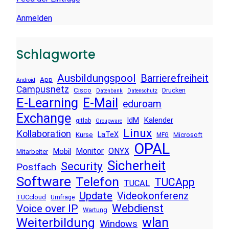
Anmelden
Schlagworte
Ausbildungspool
Barrierefreiheit
App
Android
Campusnetz
Cisco
Drucken
Datenbank
Datenschutz
E-Learning
E-Mail
eduroam
Exchange
Kalender
IdM
gitlab
Groupware
Linux
Kollaboration
LaTeX
Kurse
Microsoft
MFG
OPAL
Monitor
ONYX
Mobil
Mitarbeiter
Sicherheit
Security
Postfach
Software
Telefon
TUCApp
TUCAL
Update
Videokonferenz
TUCcloud
Umfrage
Voice over IP
Webdienst
Wartung
wlan
Weiterbildung
Windows