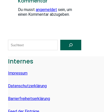
Kommentar
Du musst
angemeldet
sein, um
einen Kommentar abzugeben.
S
U
C
H
E
Internes
N
Impressum
Datenschutzerklärung
Barrierfreiheitserklärung
Feed der Einträge