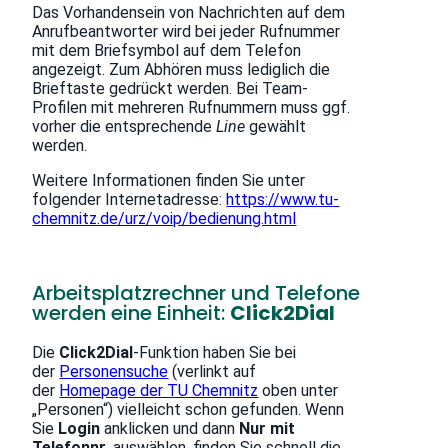
Das Vorhandensein von Nachrichten auf dem
Anrufbeantworter wird bei jeder Rufnummer
mit dem Briefsymbol auf dem Telefon
angezeigt. Zum Abhören muss lediglich die
Brieftaste gedrückt werden. Bei Team-
Profilen mit mehreren Rufnummern muss ggf.
vorher die entsprechende
Line
gewählt
werden.
Weitere Informationen finden Sie unter
folgender Internetadresse:
https://www.tu-
chemnitz.de/urz/voip/bedienung.html
Arbeitsplatzrechner und Telefone
werden eine Einheit:
Click2Dial
Die
Click2Dial
-Funktion haben Sie bei
der
Personensuche
(verlinkt auf
der
Homepage der TU Chemnitz
oben unter
„Personen“) vielleicht schon gefunden. Wenn
Sie
Login
anklicken und dann
Nur mit
Telefonnr.
auswählen, finden Sie schnell die